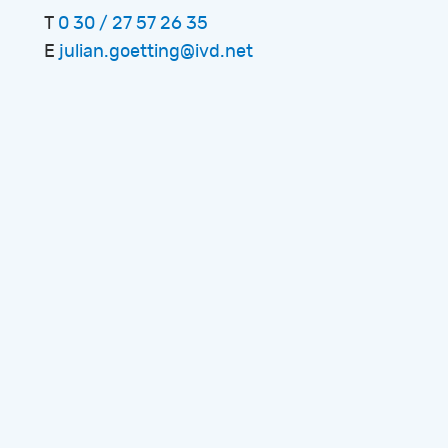
T
0 30 / 27 57 26 35
E
julian.goetting@ivd.net