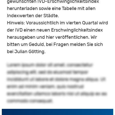
gewünschten IVD-Erschwinglichkeitsindex
herunterladen sowie eine Tabelle mit allen
Indexwerten der Städte.
Hinweis: Voraussichtlich im vierten Quartal wird
der IVD einen neuen Erschwinglichkeitsindex
herausgeben und hier veröffentlichen. Wir
bitten um Geduld, bei Fragen melden Sie sich
bei Julian Götting.
Lorem ipsum dolor sit amet, consectetur
adipiscing elit, sed do eiusmod tempor
incididunt ut labore et dolore magna aliqua. Ut
enim ad minim veniam, quis nostrud
exercitation ullamco laboris nisi ut aliquip ex ea
commodo consequat.