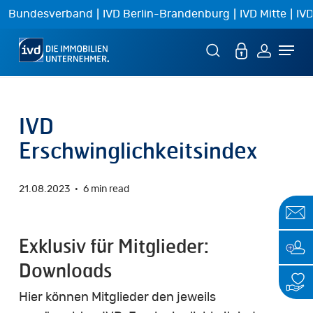
Skip
|
|
|
Bundesverband
IVD Berlin-Brandenburg
IVD Mitte
IVD
to
Menu
main
content
IVD
Erschwinglichkeitsindex
21.08.2023
6 min read
Exklusiv für Mitglieder:
Downloads
Hier können Mitglieder den jeweils