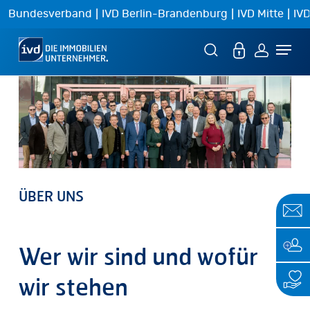
Skip
|
|
|
Bundesverband
IVD Berlin-Brandenburg
IVD Mitte
IVD
to
Menu
main
content
ÜBER
UNS
Wer
wir
sind
und
wofür
wir
stehen