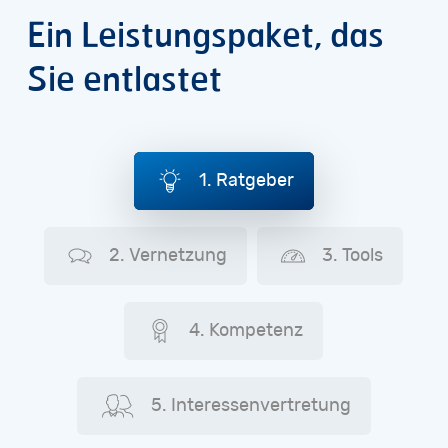
E-Mail:
info@ivd-west.net
Ein
Leistungspaket,
das
Baden-Württemberg
Tel: +49 (0) 711 / 81 47 380
Sie
entlastet
E-Mail:
info@ivd-sued-bw.net
1. Ratgeber
2. Vernetzung
3. Tools
4. Kompetenz
5. Interessen­vertretung