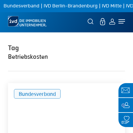
Skip
|
|
|
Bundesverband
IVD Berlin-Brandenburg
IVD Mitte
IVD
to
Menu
main
content
Tag
Betriebskosten
Umlage
Bundesverband
der
Grundsteuer
auf
die
Mieter