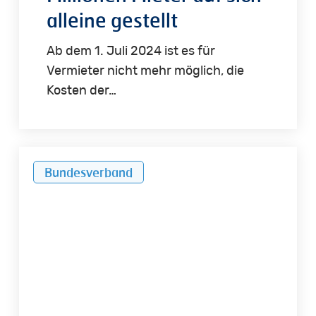
alleine gestellt
Ab dem 1. Juli 2024 ist es für
Vermieter nicht mehr möglich, die
Kosten der…
Umsatzsteuer
Bundesverband
bei
der
Vermietung
von
Gewerberäumen