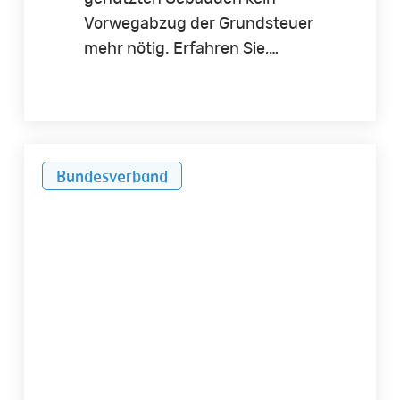
Vorwegabzug der Grundsteuer
mehr nötig. Erfahren Sie,…
Umsatzsteuerpflichtige
Bundesverband
Vermietung
von
Teileigentum
bei
WEG-
Anlagen