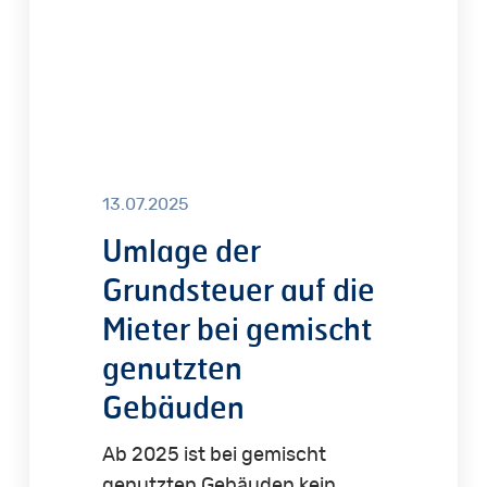
bei
gemischt
genutzten
Gebäuden
13.07.2025
Umlage der
Grundsteuer auf die
Mieter bei gemischt
genutzten
Gebäuden
Ab 2025 ist bei gemischt
genutzten Gebäuden kein