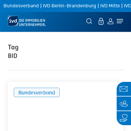
Skip
|
|
|
Bundesverband
IVD Berlin-Brandenburg
IVD Mitte
IVD
to
Menu
main
content
Tag
BID
IVD
Bundesverband
übernimmt
BID-
Vorsitz:
Immobilienwirtschaft
sieht