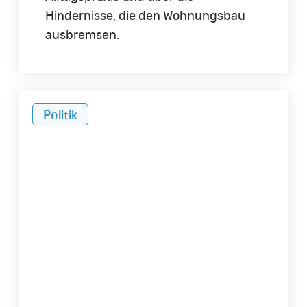
Hindernisse, die den Wohnungsbau
ausbremsen.
Immobilienverbände
Politik
zum
Bündnis
bezahlbarer
Wohnraum: