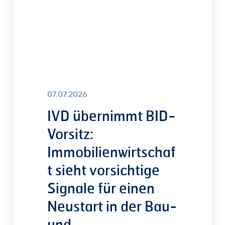
vorsichtige
Signale
für
einen
Neustart
in
der
07.07.2026
Bau-
IVD übernimmt BID-
und
Vorsitz:
Wohnungspolitik
Immobilienwirtschaf
t sieht vorsichtige
Signale für einen
Neustart in der Bau-
und