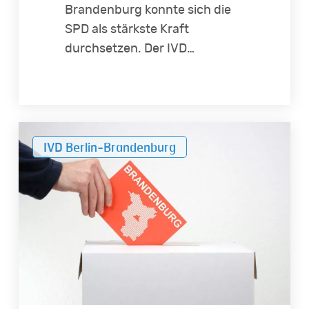
Brandenburg konnte sich die
SPD als stärkste Kraft
durchsetzen. Der IVD…
Brandenburg-
IVD Berlin-Brandenburg
Wahl:
So
stehen
die
Parteien
zum
Wohnungsbau