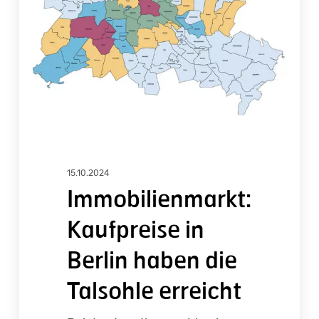
haben
die
Talsohle
erreicht
15.10.2024
Immobilienmarkt:
Kaufpreise in
Berlin haben die
Talsohle erreicht