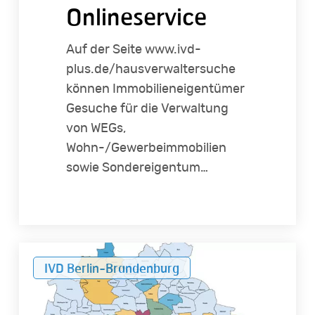
Onlineservice
Auf der Seite www.ivd-
plus.de/hausverwaltersuche
können Immobilieneigentümer
Gesuche für die Verwaltung
von WEGs,
Wohn-/Gewerbeimmobilien
sowie Sondereigentum…
Immobilienmarkt:
IVD Berlin-Brandenburg
Kaufpreise
in
Berlin