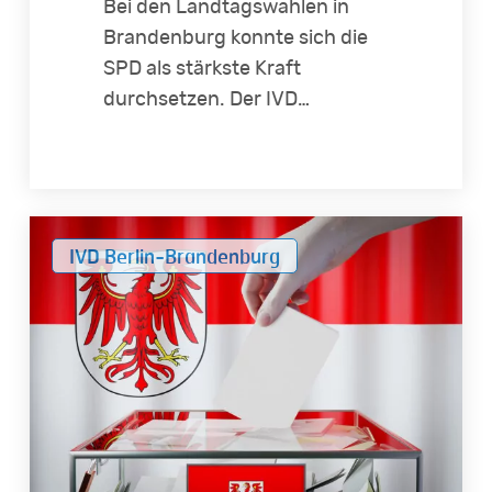
Bei den Landtagswahlen in
Brandenburg konnte sich die
SPD als stärkste Kraft
durchsetzen. Der IVD…
Brandenburg-
IVD Berlin-Brandenburg
Wahl:
IVD
Berlin-
Brandenburg
fordert
schnelle
Maßnahmen
für