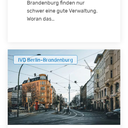
Brandenburg finden nur
schwer eine gute Verwaltung.
Woran das…
So
IVD Berlin-Brandenburg
entwickelt
sich
der
Markt
für
Anlageimmobilien
in
Berlin