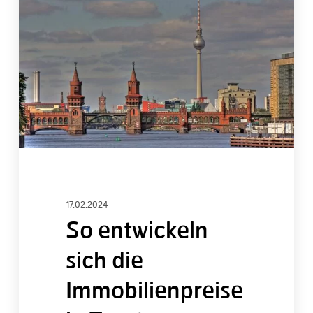
sich
die
Immobilienpreise
in
Treptow-
Köpenick
17.02.2024
So entwickeln
sich die
Immobilienpreise