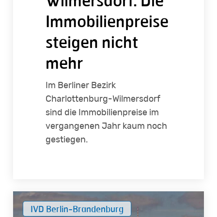
Wilmersdorf: Die
Immobilienpreise
steigen nicht
mehr
Im Berliner Bezirk
Charlottenburg-Wilmersdorf
sind die Immobilienpreise im
vergangenen Jahr kaum noch
gestiegen.
So
IVD Berlin-Brandenburg
entwickeln