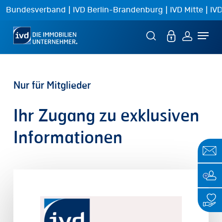
Skip
|
|
|
Bundesverband
IVD Berlin-Brandenburg
IVD Mitte
IVD
to
Menu
main
content
Nur
für
Mitglieder
Ihr
Zugang
zu
exklusiven
Informationen