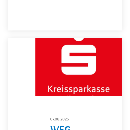
WEG-
Verwalter
/
Prokurist
Immobilien-
und
Mietverwalter
(m/w/d)
07.08.2025
WEG-