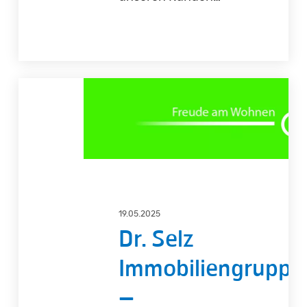
Dr.
Selz
Immobiliengruppe
–
Unterstützung
in
der
19.05.2025
Mietverwaltung
Dr. Selz
(m/w/d)
Immobiliengruppe
–