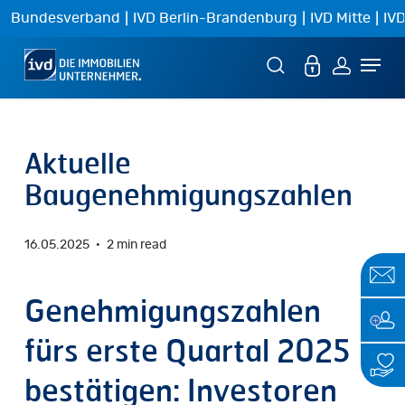
Skip
|
|
|
Bundesverband
IVD Berlin-Brandenburg
IVD Mitte
IVD
to
Menu
main
content
Aktuelle
Baugenehmigungszahlen
16.05.2025
2 min read
Genehmigungszahlen
fürs erste Quartal 2025
bestätigen: Investoren