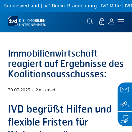
Skip
|
|
|
Bundesverband
IVD Berlin-Brandenburg
IVD Mitte
IVD
to
Menu
main
content
Immobilienwirtschaft
reagiert auf Ergebnisse des
Koalitionsausschusses:
30.03.2023
2 min read
IVD begrüßt Hilfen und
flexible Fristen für