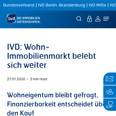
Skip
|
|
|
Bundesverband
IVD Berlin-Brandenburg
IVD Mitte
IVD
to
Menu
main
content
IVD: Wohn-
Immobilienmarkt belebt
sich weiter
27.01.2026
3 min read
Wohneigentum
bleibt
gefragt,
Finanzierbarkeit
entscheidet
über
den
Kauf