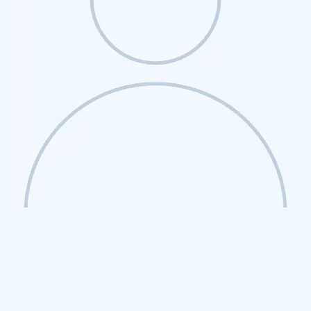
Wohnraum gelten. Zur früheren
degressiven AfA nach § 7 Abs. 5 EStG, die
bis 2005 galt, hatte die Finanzverwaltung
einen solchen wesentlichen Bauaufwand
angenommen, wenn die Baukosten den
Verkehrswert des ursprünglichen Gebäudes
überstiegen.