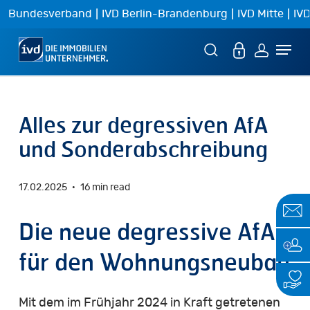
Skip
|
|
|
Bundesverband
IVD Berlin-Brandenburg
IVD Mitte
IVD
to
Menu
main
content
Alles zur degressiven AfA
und Sonderabschreibung
17.02.2025
16 min read
Die neue degressive AfA
für den Wohnungsneubau
Mit dem im Frühjahr 2024 in Kraft getretenen