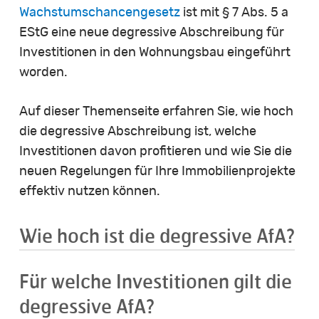
Wachstumschancengesetz
ist mit § 7 Abs. 5 a
EStG eine neue degressive Abschreibung für
Investitionen in den Wohnungsbau eingeführt
worden.
Auf dieser Themenseite erfahren Sie, wie hoch
die degressive Abschreibung ist, welche
Investitionen davon profitieren und wie Sie die
neuen Regelungen für Ihre Immobilienprojekte
effektiv nutzen können.
Wie hoch ist die degressive AfA?
Für welche Investitionen gilt die
Im ersten Jahr können fünf Prozent der
Investitionssumme abgeschrieben werden,
degressive AfA?
in den folgenden Jahren jeweils fünf