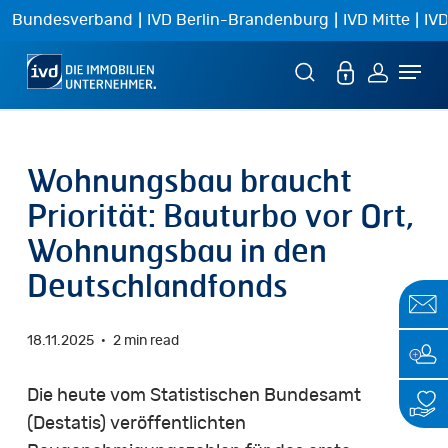
Skip
|
|
|
Bundesverband
IVD Berlin-Brandenburg
IVD Mitte
IVD
to
Menu
main
content
Wohnungsbau braucht
Priorität: Bauturbo vor Ort,
Wohnungsbau in den
Deutschlandfonds
18.11.2025
2 min read
Die heute vom Statistischen Bundesamt
(Destatis) veröffentlichten