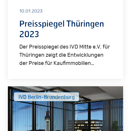
10.01.2023
Preisspiegel Thüringen
2023
Der Preisspiegel des IVD Mitte e.V. für
Thüringen zeigt die Entwicklungen
der Preise für Kaufimmobilien…
IVD
IVD Berlin-Brandenburg
Immobilienpreisservice
Berlin-
Brandenburg
2022-