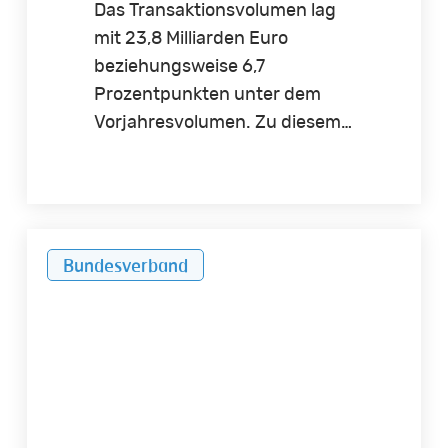
Das Transaktionsvolumen lag
mit 23,8 Milliarden Euro
beziehungsweise 6,7
Prozentpunkten unter dem
Vorjahresvolumen. Zu diesem…
Diese
Bundesverband
Neubauförderung
verschärft
den
Wohnungsmangel