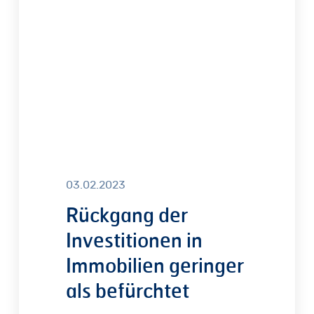
in
Immobilien
geringer
als
befürchtet
03.02.2023
Rückgang der
Investitionen in
Immobilien geringer
als befürchtet