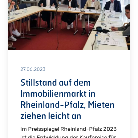
in
Rheinland-
Pfalz,
Mieten
ziehen
leicht
an
27.06.2023
Stillstand auf dem
Immobilienmarkt in
Rheinland-Pfalz, Mieten
ziehen leicht an
Im Preisspiegel Rheinland-Pfalz 2023