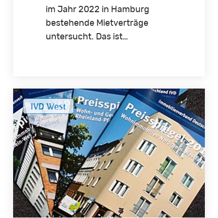
im Jahr 2022 in Hamburg
bestehende Mietverträge
untersucht. Das ist…
Stabile
IVD West
Preisentwicklung
bei
NRW-
Wohnimmobilien