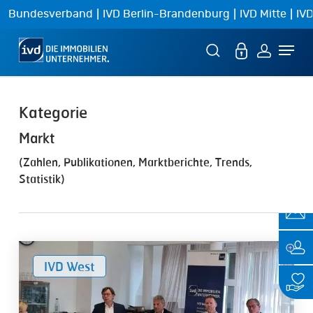
Skip
|
|
|
Bundesverband
IVD Berlin-Brandenburg
IVD Mitte
IVD
to
Menu
main
content
Markt
(Zahlen, Publikationen, Marktberichte, Trends,
Statistik)
Stillstand
IVD West
auf
dem
Immobilienmarkt