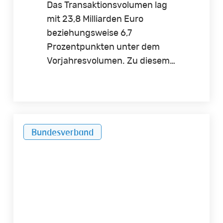
Das Transaktionsvolumen lag
mit 23,8 Milliarden Euro
beziehungsweise 6,7
Prozentpunkten unter dem
Vorjahresvolumen. Zu diesem…
Diese
Bundesverband
Neubauförderung
verschärft
den
Wohnungsmangel