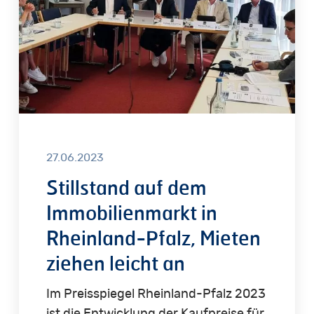
in
Rheinland-
Pfalz,
Mieten
ziehen
leicht
an
27.06.2023
Stillstand auf dem
Immobilienmarkt in
Rheinland-Pfalz, Mieten
ziehen leicht an
Im Preisspiegel Rheinland-Pfalz 2023