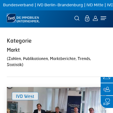
Skip
|
|
|
Bundesverband
IVD Berlin-Brandenburg
IVD Mitte
IVD
to
Menu
main
content
Markt
(Zahlen, Publikationen, Marktberichte, Trends,
Statistik)
Stillstand
IVD West
auf
dem
Immobilienmarkt