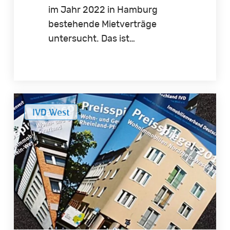
im Jahr 2022 in Hamburg
bestehende Mietverträge
untersucht. Das ist…
Stabile
IVD West
Preisentwicklung
bei
NRW-
Wohnimmobilien