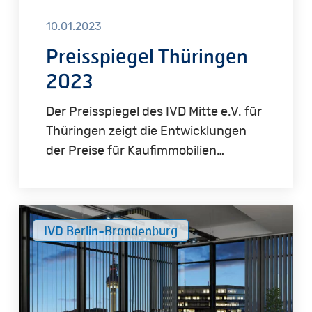
10.01.2023
Preisspiegel Thüringen
2023
Der Preisspiegel des IVD Mitte e.V. für
Thüringen zeigt die Entwicklungen
der Preise für Kaufimmobilien…
IVD
IVD Berlin-Brandenburg
Immobilienpreisservice
Berlin-
Brandenburg
2022-