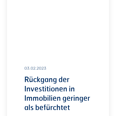
in
Immobilien
geringer
als
befürchtet
03.02.2023
Rückgang der
Investitionen in
Immobilien geringer
als befürchtet