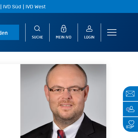
|
|
IVD Süd
IVD West
den
Menu
SUCHE
MEIN IVD
LOGIN
f-
istian
tke