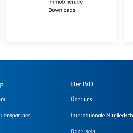
immobilien.de
Downloads
ap
Der
IVD
om
Über uns
tionspartner
Internationale Mitgliedsc
Dabei sein