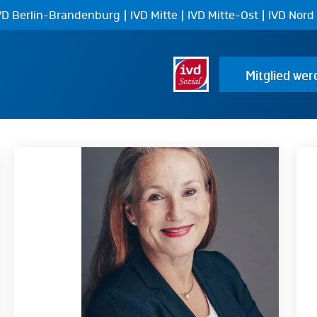
|
|
|
VD Berlin-Brandenburg
IVD Mitte
IVD Mitte-Ost
IVD Nord
Mitglied wer
Claudia
Wol
Klahn-
Chr
Schirrmeister
Wit