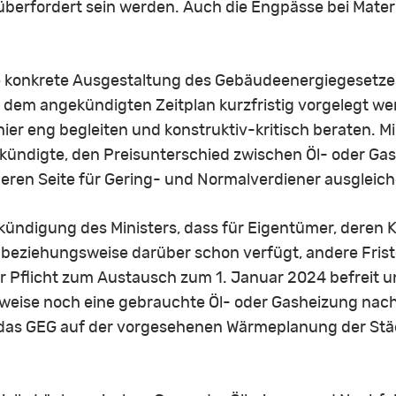
 überfordert sein werden. Auch die Engpässe bei Mater
e konkrete Ausgestaltung des Gebäudeenergiegesetzes
dem angekündigten Zeitplan kurzfristig vorgelegt we
ier eng begleiten und konstruktiv-kritisch beraten. M
nkündigte, den Preisunterschied zwischen Öl- oder Ga
en Seite für Gering- und Normalverdiener ausgleiche
nkündigung des Ministers, dass für Eigentümer, dere
beziehungsweise darüber schon verfügt, andere Friste
Pflicht zum Austausch zum 1. Januar 2024 befreit un
weise noch eine gebrauchte Öl- oder Gasheizung nachr
ss das GEG auf der vorgesehenen Wärmeplanung der S