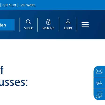
|
|
IVD Süd
IVD West
den
Menu
SUCHE
MEIN IVD
LOGIN
f
usses: