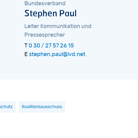
Bundesverband
Stephen
Paul
Leiter
Kommunikation
und
Pressesprecher
T
0 30 / 27 57 26 15
E
stephen.paul@ivd.net
schutz
Koalitionsausschuss