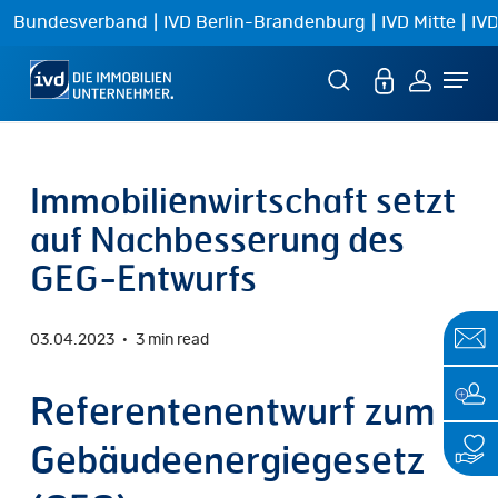
Skip
|
|
|
Bundesverband
IVD Berlin-Brandenburg
IVD Mitte
IVD
to
Menu
main
content
Immobilienwirtschaft setzt
auf Nachbesserung des
GEG-Entwurfs
03.04.2023
3 min read
Referentenentwurf zum
Gebäudeenergiegesetz