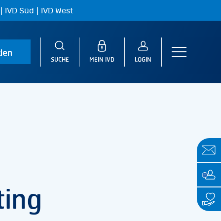
|
|
IVD Süd
IVD West
den
Menu
SUCHE
MEIN IVD
LOGIN
ting