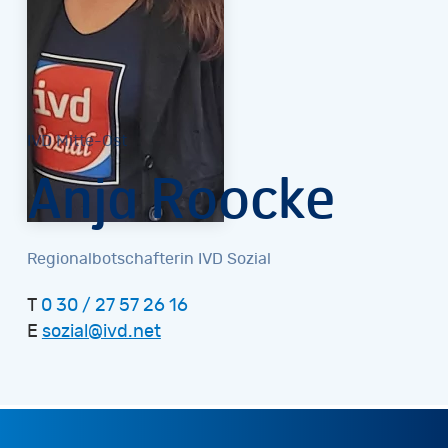
IVD Mitte-Ost
Anja Roocke
Regionalbotschafterin IVD Sozial
T
0 30 / 27 57 26 16
E
sozial@ivd.net