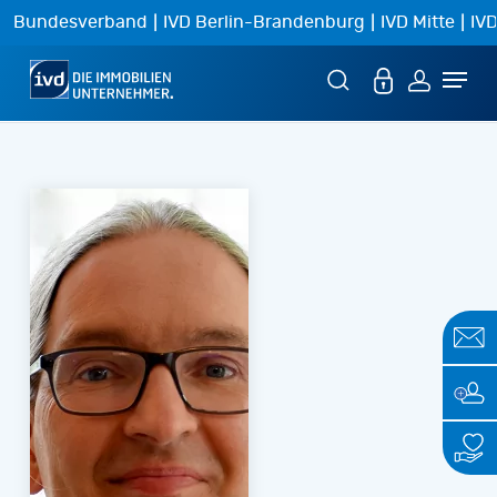
Skip
|
|
|
Bundesverband
IVD Berlin-Brandenburg
IVD Mitte
IVD
to
Menu
main
content