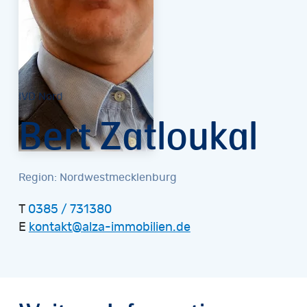
IVD Nord
Bert Zatloukal
Region: Nordwestmecklenburg
T
0385 / 731380
E
kontakt@alza-immobilien.de