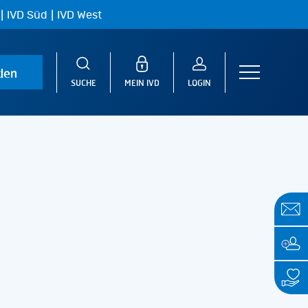
|
|
IVD Süd
IVD West
den
Menu
SUCHE
MEIN IVD
LOGIN