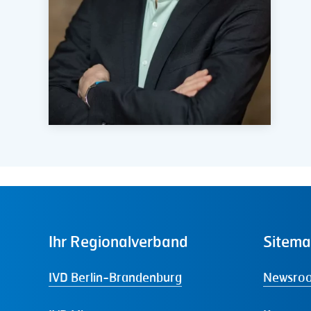
Ihr
Regionalverband
Sitem
IVD Berlin-Brandenburg
Newsro