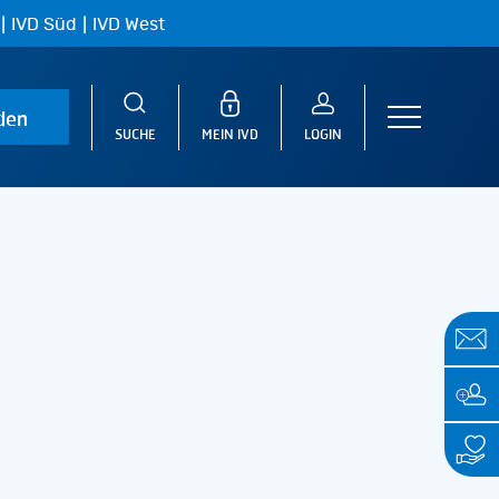
|
|
IVD Süd
IVD West
den
Menu
SUCHE
MEIN IVD
LOGIN