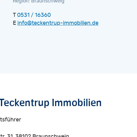
Region: Braunschweig
T
0531 / 16360
E
info@teckentrup-immobilien.de
Teckentrup
Immobilien
tsführer
tr. 31, 38102 Braunschweig