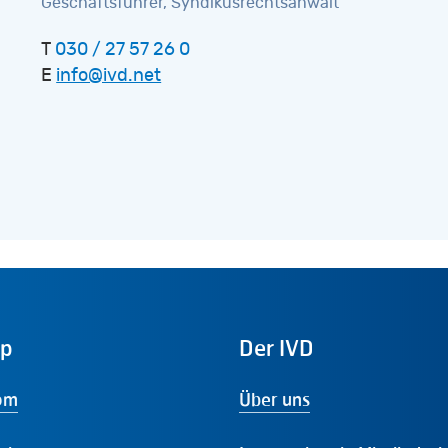
Geschäftsführer, Syndikusrechtsanwalt
T
030 / 27 57 26 0
E
info@ivd.net
ap
Der
IVD
om
Über uns