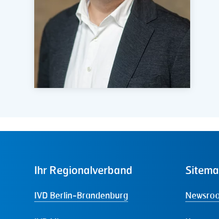
Ihr
Regionalverband
Sitem
IVD Berlin-Brandenburg
Newsro