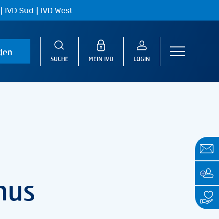
|
|
IVD Süd
IVD West
den
Menu
SUCHE
MEIN IVD
LOGIN
thus