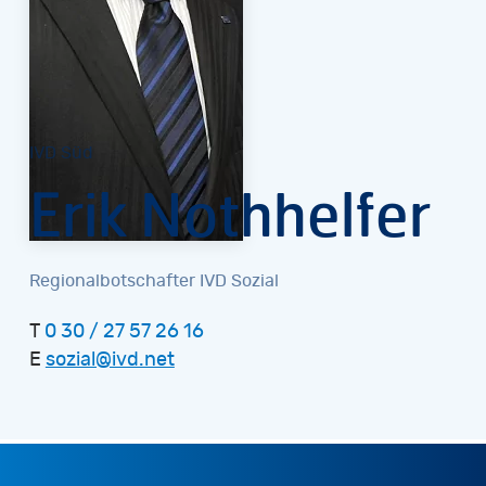
IVD Süd
Erik Nothhelfer
Regionalbotschafter IVD Sozial
T
0 30 / 27 57 26 16
E
sozial@ivd.net