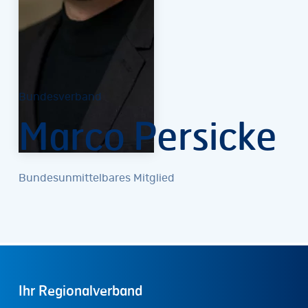
Bundesverband
Marco Persicke
Bundesunmittelbares Mitglied
Ihr
Regionalverband