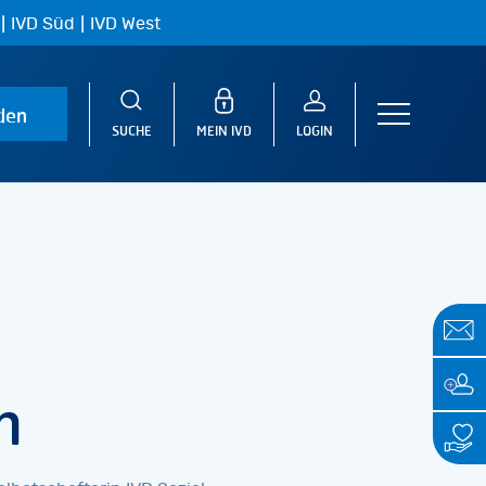
|
|
IVD Süd
IVD West
den
Menu
SUCHE
MEIN IVD
LOGIN
n