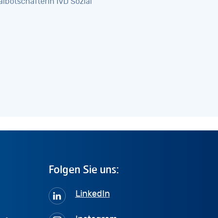
albotschafterin IVD Sozial
Folgen
Sie
uns:
LinkedIn