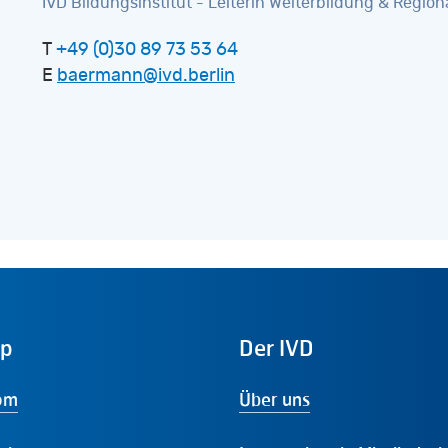
IVD Bildungsinstitut - Leiterin Weiterbildung & Region
T
+49 (0)30 89 73 53 64
E
baermann@ivd.berlin
ap
Der
IVD
om
Über uns