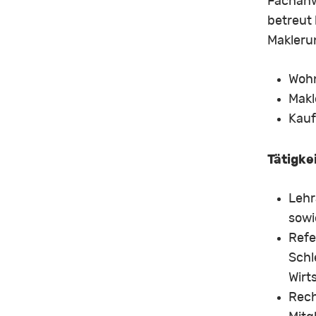
Fachanwä
betreut 
Maklerun
Wohn
Makl
Kauf
Tätigke
Lehr
sowi
Refe
Schl
Wirt
Rech