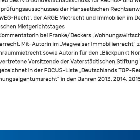
lied des IVD Bundesfachausschuss für Rechts- und 
prüfungsausschusses der Hanseatischen Rechtsanwal
WEG-Recht“, der ARGE Mietrecht und Immobilien im D
schen Mietgerichtstages
Kommentatorin bei Franke/Deckers „Wohnungswirtsch
errecht, Mit-Autorin im „Wegweiser Immobilienrecht
raummietrecht sowie Autorin für den „Blickpunkt No
lvertretene Vorsitzende der Vaterstädtischen Stiftun
ezeichnet in der FOCUS-Liste „Deutschlands TOP-Rec
ungseigentumsrecht“ in den Jahren 2013, 2014, 2015,