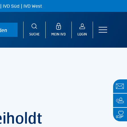
|
|
IVD Süd
IVD West
den
Menu
SUCHE
MEIN IVD
LOGIN
iholdt