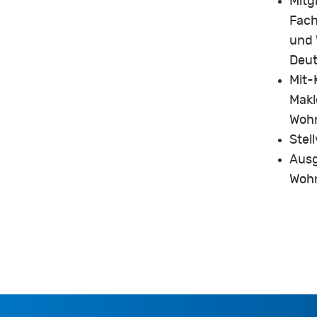
Mitg
Fach
und 
Deut
Mit-
Makl
Wohn
Stel
Ausg
Wohn