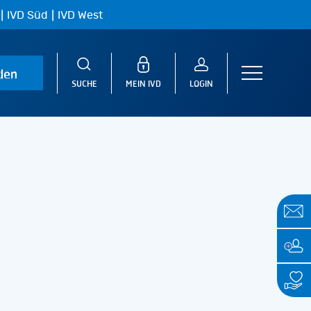
|
|
IVD Süd
IVD West
den
Menu
SUCHE
MEIN IVD
LOGIN