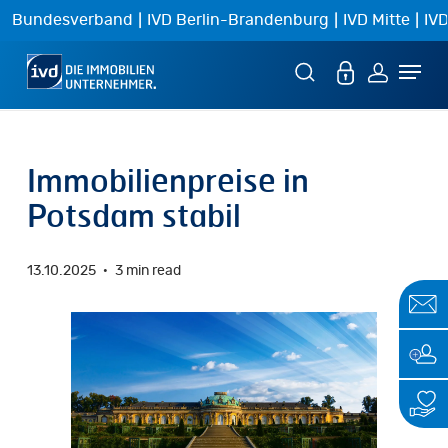
Skip
|
|
|
Bundesverband
IVD Berlin-Brandenburg
IVD Mitte
IVD
to
Menu
main
content
Immobilienpreise in
Potsdam stabil
13.10.2025
3 min read