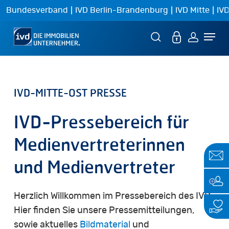
Skip
|
|
|
Bundesverband
IVD Berlin-Brandenburg
IVD Mitte
IVD
to
Menu
main
content
IVD-MITTE-OST
PRESSE
IVD-Pressebereich
für
Medienvertreterinnen
und
Medienvertreter
Herzlich Willkommen im Pressebereich des IVD.
Hier finden Sie unsere Pressemitteilungen,
sowie aktuelles
Bildmaterial
und