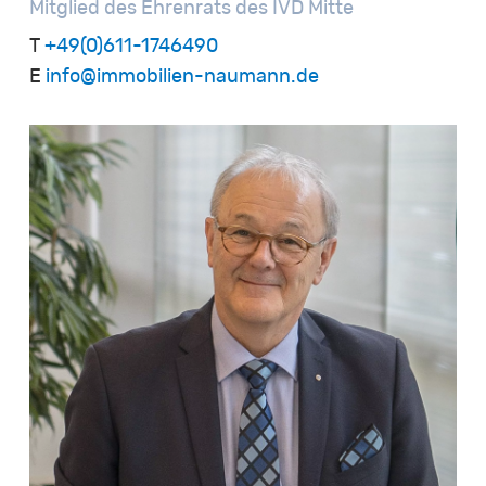
Mitglied
des
Ehrenrats
des
IVD
Mitte
T
+49(0)611-1746490
E
info@immobilien-naumann.de