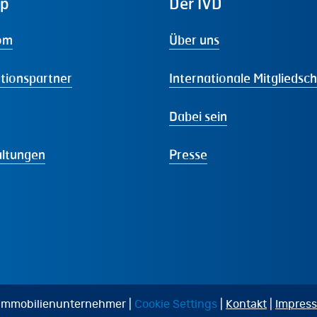
ap
Der
IVD
om
Über uns
tionspartner
Internationale Mitgliedsc
Dabei sein
altungen
Presse
 Immobilienunternehmer |
Cookie Settings
|
Kontakt
|
Impres