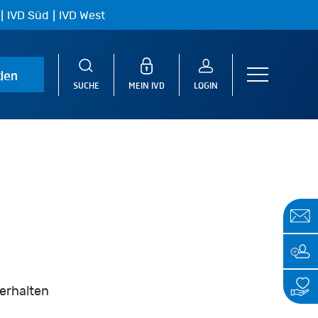
|
|
IVD Süd
IVD West
den
Menu
SUCHE
MEIN IVD
LOGIN
 erhalten