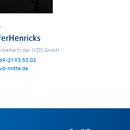
e
fer
Henricks
rbeiterin
der
IVDS
GmbH
69-21 93 53 03
vd-mitte.de