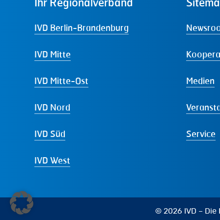
Ihr
Regionalverband
Sitem
IVD Berlin-Brandenburg
Newsro
IVD Mitte
Koopera
IVD Mitte-Ost
Medien
IVD Nord
Veranst
IVD Süd
Service
IVD West
© 2026 IVD – Die