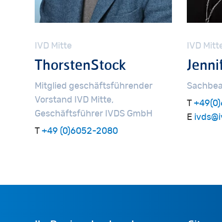
IVD
Mitte
IVD
Mitt
Thorsten
Stock
Jenni
Mitglied
geschäftsführender
Sachbea
Vorstand
IVD
Mitte,
T
+49(0)
Geschäftsführer
IVDS
GmbH
E
ivds@i
T
+49 (0)6052-2080