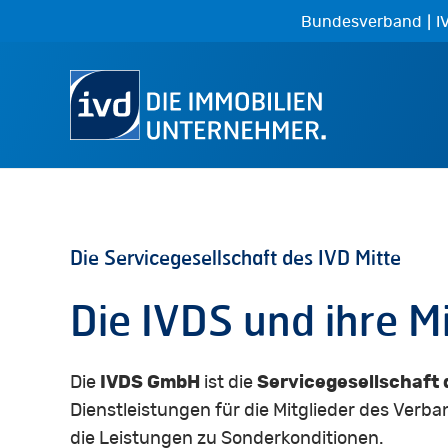
Skip
|
Bundesverband
I
to
main
content
Die
Servicegesellschaft
des
IVD
Mitte
Die
IVDS
und
ihre
Mi
Die
IVDS GmbH
ist die
Servicegesellschaft 
Dienstleistungen für die Mitglieder des Verba
die Leistungen zu Sonderkonditionen.