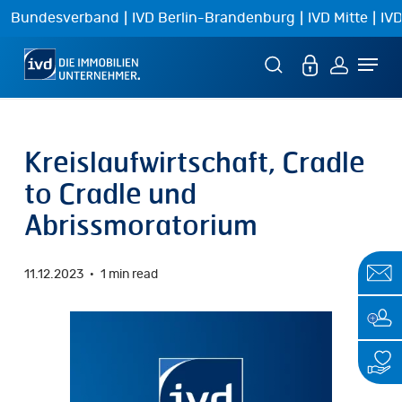
Skip
|
|
|
Bundesverband
IVD Berlin-Brandenburg
IVD Mitte
IVD
to
Menu
main
content
Kreislaufwirtschaft, Cradle
to Cradle und
Abrissmoratorium
11.12.2023
1 min read