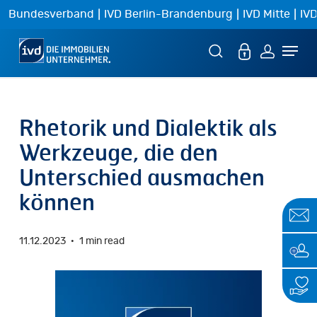
Skip
|
|
|
Bundesverband
IVD Berlin-Brandenburg
IVD Mitte
IVD
to
Menu
main
content
Rhetorik und Dialektik als
Werkzeuge, die den
Unterschied ausmachen
können
11.12.2023
1 min read