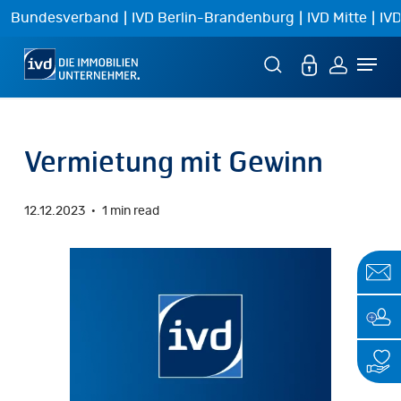
Skip
|
|
|
Bundesverband
IVD Berlin-Brandenburg
IVD Mitte
IVD
to
Menu
main
content
Vermietung mit Gewinn
12.12.2023
1 min read