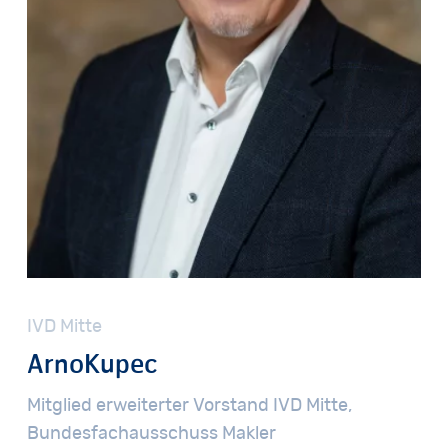
IVD
Mitte
Arno
Kupec
Mitglied
erweiterter
Vorstand
IVD
Mitte,
Bundesfachausschuss
Makler