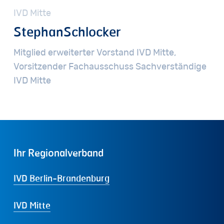
IVD
Mitte
Stephan
Schlocker
Mitglied
erweiterter
Vorstand
IVD
Mitte,
Vorsitzender
Fachausschuss
Sachverständige
IVD
Mitte
Ihr
Regionalverband
IVD Berlin-Brandenburg
IVD Mitte