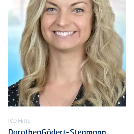
IVD
Mitte
Dorothea
Gödert-Stegmann