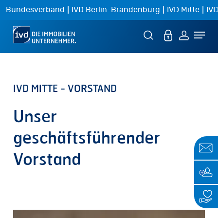
Skip
|
|
|
Bundesverband
IVD Berlin-Brandenburg
IVD Mitte
IVD
to
Menu
main
content
IVD
MITTE
-
VORSTAND
Unser
geschäftsführender
Vorstand