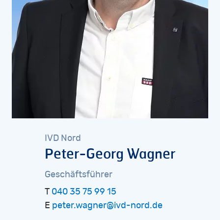
IVD
Nord
Peter-Georg
Wagner
Geschäftsführer
T
040 35 75 99 15
E
peter.wagner@ivd-nord.de