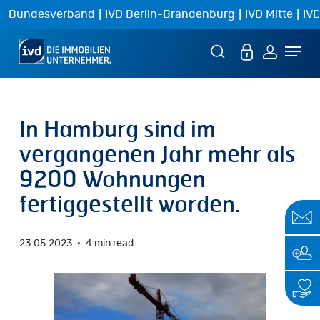
Skip
|
|
|
Bundesverband
IVD Berlin-Brandenburg
IVD Mitte
IVD
to
Menu
main
content
In Hamburg sind im
vergangenen Jahr mehr als
9200 Wohnungen
fertiggestellt worden.
23.05.2023
4 min read