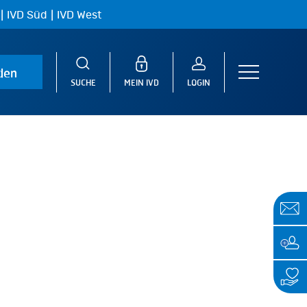
|
|
IVD Süd
IVD West
den
Menu
SUCHE
MEIN IVD
LOGIN