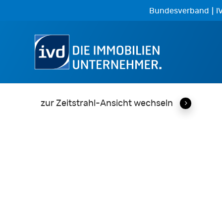
Skip
|
Bundesverband
I
to
main
content
zur Zeitstrahl-Ansicht wechseln