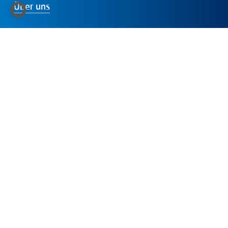
Über uns
Internationale Mitgliedschaften
Dabei sein
Presse
Folgen
Sie
uns:
LinkedIn
Instagram
Facebook
YouTube