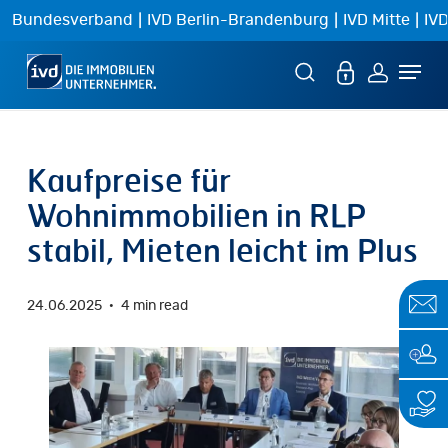
Skip
|
|
|
Bundesverband
IVD Berlin-Brandenburg
IVD Mitte
IVD
to
Menu
main
content
Kaufpreise für
Wohnimmobilien in RLP
stabil, Mieten leicht im Plus
24.06.2025
4 min read