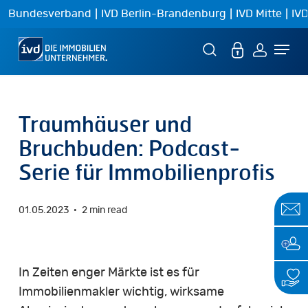
Skip
|
|
|
Bundesverband
IVD Berlin-Brandenburg
IVD Mitte
IVD
to
Menu
main
content
Traumhäuser und
Bruchbuden: Podcast-
Serie für Immobilienprofis
01.05.2023
2 min read
In Zeiten enger Märkte ist es für
Immobilienmakler wichtig, wirksame