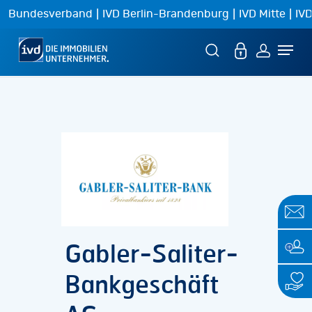
Skip
|
|
|
Bundesverband
IVD Berlin-Brandenburg
IVD Mitte
IVD
to
Menu
main
content
Gabler-Saliter-
Bankgeschäft