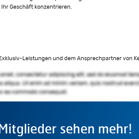
 Ihr Geschäft konzentrieren.
n Exklusiv-Leistungen und dem Ansprechpartner von K
 amet, consectetur adipiscing elit, sed do eiusmod tem
a aliqua. Ut enim ad minim veniam, quis nostrud exerc
ip ex ea commodo consequat.
Mitglieder sehen mehr!