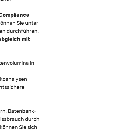
Compliance
–
önnen Sie unter
den durchführen.
Abgleich mit
atenvolumina in
sikoanalysen
chtssichere
ern, Datenbank-
Missbrauch durch
können Sie sich