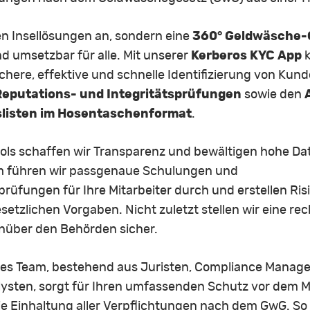
en Insellösungen an, sondern eine
360° Geldwäsche-
d umsetzbar für alle. Mit unserer
Kerberos KYC App
k
chere, effektive und schnelle Identifizierung von Kun
eputations- und Integritätsprüfungen
sowie den
slisten im Hosentaschenformat
.
-Tools schaffen wir Transparenz und bewältigen hohe D
em führen wir passgenaue Schulungen und
prüfungen für Ihre Mitarbeiter durch und erstellen Ri
etzlichen Vorgaben. Nicht zuletzt stellen wir eine re
über den Behörden sicher.
äres Team, bestehend aus Juristen, Compliance Manag
lysten, sorgt für Ihren umfassenden Schutz vor dem 
e Einhaltung aller Verpflichtungen nach dem GwG. So 