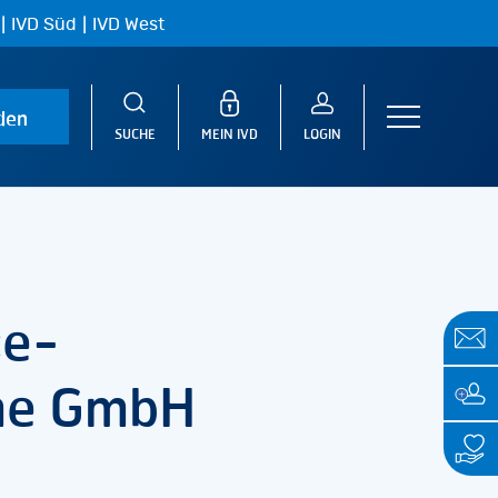
|
|
IVD Süd
IVD West
den
Menu
SUCHE
MEIN IVD
LOGIN
ce-
me GmbH