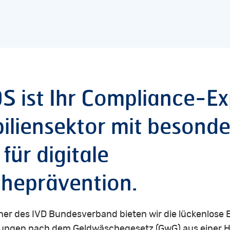
OS
ist
Ihr
Compliance-Ex
iliensektor
mit
besonde
für
digitale
heprävention.
ner des IVD Bundesverband bieten wir die lückenlose 
htungen nach dem Geldwäschegesetz (GwG) aus einer 