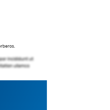
erberos.
por incididunt ut
itation ullamco