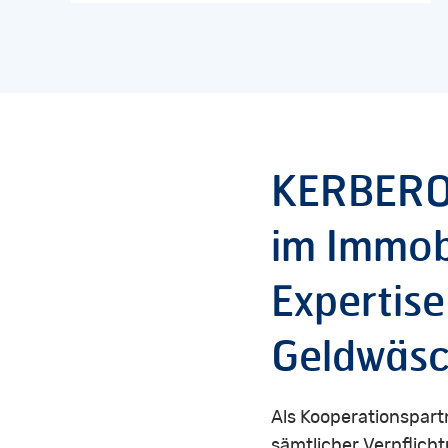
KERBER
im
Immob
Expertise
Geldwäsc
Als Kooperationspart
sämtlicher Verpflic