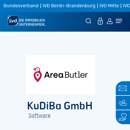
Skip
|
|
|
Bundesverband
IVD Berlin-Brandenburg
IVD Mitte
IVD
to
Menu
main
content
KuDiBa GmbH
Software