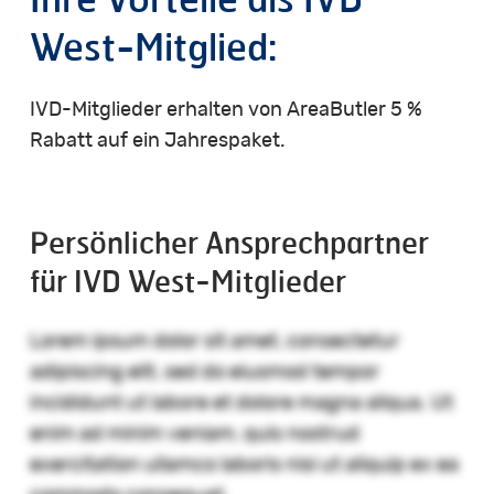
West-Mitglied:
IVD-Mitglieder erhalten von AreaButler 5 %
Rabatt auf ein Jahrespaket.
Persönlicher Ansprechpartner
für IVD West-Mitglieder
Lorem ipsum dolor sit amet, consectetur
adipiscing elit, sed do eiusmod tempor
incididunt ut labore et dolore magna aliqua. Ut
enim ad minim veniam, quis nostrud
exercitation ullamco laboris nisi ut aliquip ex ea