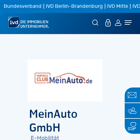
Skip
|
|
|
Bundesverband
IVD Berlin-Brandenburg
IVD Mitte
IVD
to
Menu
main
content
MeinAuto
GmbH
E-Mobilität