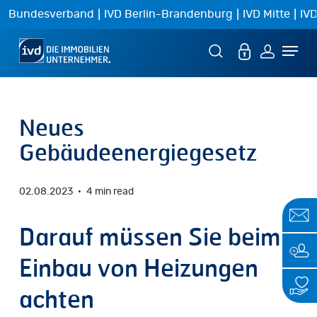
Skip
|
|
|
Bundesverband
IVD Berlin-Brandenburg
IVD Mitte
IVD
to
Menu
main
content
Neues
Gebäudeenergiegesetz
02.08.2023
4 min read
Darauf müssen Sie beim
Einbau von Heizungen
achten