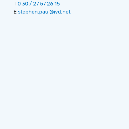
T
0 30 / 27 57 26 15
E
stephen.paul@ivd.net