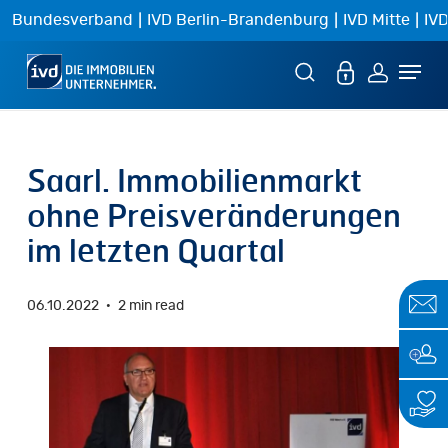
Skip
|
|
|
Bundesverband
IVD Berlin-Brandenburg
IVD Mitte
IVD
to
Menu
main
content
Saarl. Immobilienmarkt
ohne Preisveränderungen
im letzten Quartal
06.10.2022
2 min read