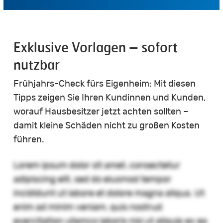
Exklusive Vorlagen – sofort
nutzbar
Frühjahrs-Check fürs Eigenheim: Mit diesen
Tipps zeigen Sie Ihren Kundinnen und Kunden,
worauf Hausbesitzer jetzt achten sollten –
damit kleine Schäden nicht zu großen Kosten
führen.
Lorem ipsum dolor sit amet, consectetur
adipiscing elit, sed do eiusmod tempor
incididunt ut labore et dolore magna aliqua. Ut
enim ad minim veniam, quis nostrud
exercitation ullamco laboris nisi ut aliquip ex ea