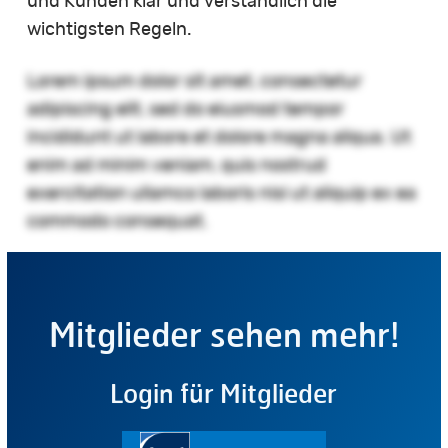
und Kunden klar und verständlich die
wichtigsten Regeln.
Lorem ipsum dolor sit amet, consectetur
adipiscing elit, sed do eiusmod tempor
incididunt ut labore et dolore magna aliqua. Ut
enim ad minim veniam, quis nostrud
exercitation ullamco laboris nisi ut aliquip ex ea
commodo consequat.
Mitglieder sehen mehr!
Login für Mitglieder