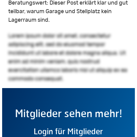
Beratungswert: Dieser Post erklärt klar und gut
teilbar, warum Garage und Stellplatz kein
Lagerraum sind.
Lorem ipsum dolor sit amet, consectetur
adipiscing elit, sed do eiusmod tempor
incididunt ut labore et dolore magna aliqua. Ut
enim ad minim veniam, quis nostrud
exercitation ullamco laboris nisi ut aliquip ex ea
commodo consequat.
Mitglieder sehen mehr!
Login für Mitglieder