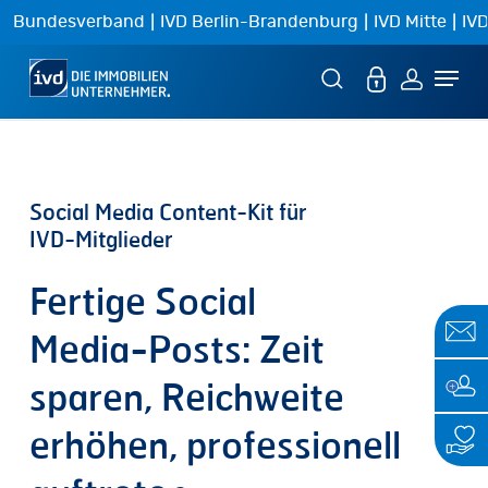
Skip
|
|
|
Bundesverband
IVD Berlin-Brandenburg
IVD Mitte
IVD
to
Menu
main
content
Social
Media
Content-Kit
für
IVD-Mitglieder
Fertige
Social
Media-Posts:
Zeit
sparen,
Reichweite
erhöhen,
professionell