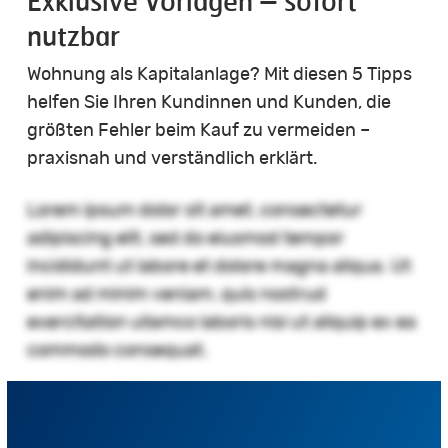
Exklusive Vorlagen – sofort
nutzbar
Wohnung als Kapitalanlage? Mit diesen 5 Tipps
helfen Sie Ihren Kundinnen und Kunden, die
größten Fehler beim Kauf zu vermeiden –
praxisnah und verständlich erklärt.
Lorem ipsum dolor sit amet, consectetur
adipiscing elit, sed do eiusmod tempor
incididunt ut labore et dolore magna aliqua. Ut
enim ad minim veniam, quis nostrud
exercitation ullamco laboris nisi ut aliquip ex ea
commodo consequat.