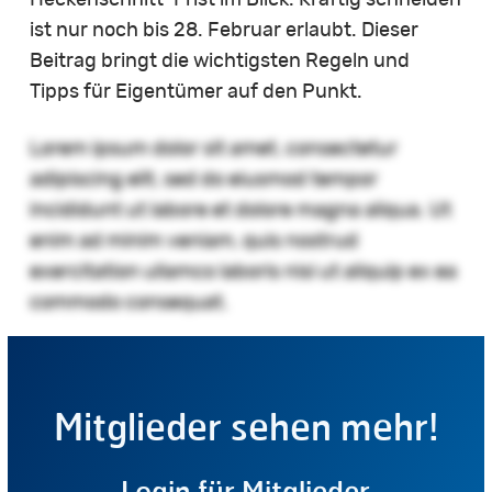
Heckenschnitt-Frist im Blick: Kräftig schneiden
ist nur noch bis 28. Februar erlaubt. Dieser
Beitrag bringt die wichtigsten Regeln und
Tipps für Eigentümer auf den Punkt.
Lorem ipsum dolor sit amet, consectetur
adipiscing elit, sed do eiusmod tempor
incididunt ut labore et dolore magna aliqua. Ut
enim ad minim veniam, quis nostrud
exercitation ullamco laboris nisi ut aliquip ex ea
commodo consequat.
Mitglieder sehen mehr!
Login für Mitglieder