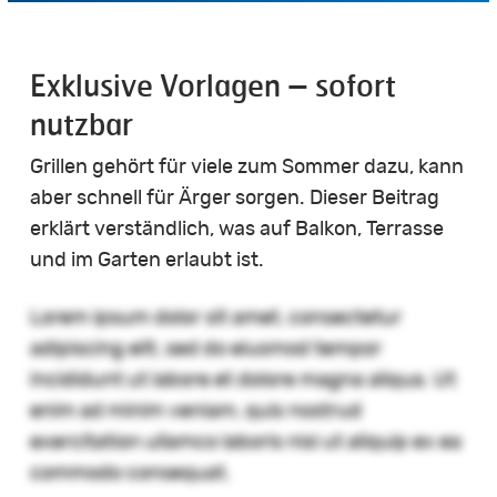
Exklusive Vorlagen – sofort
nutzbar
Grillen gehört für viele zum Sommer dazu, kann
aber schnell für Ärger sorgen. Dieser Beitrag
erklärt verständlich, was auf Balkon, Terrasse
und im Garten erlaubt ist.
Lorem ipsum dolor sit amet, consectetur
adipiscing elit, sed do eiusmod tempor
incididunt ut labore et dolore magna aliqua. Ut
enim ad minim veniam, quis nostrud
exercitation ullamco laboris nisi ut aliquip ex ea
commodo consequat.