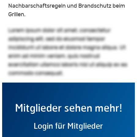
Nachbarschaftsregeln und Brandschutz beim
Grillen.
Lorem ipsum dolor sit amet, consectetur
adipiscing elit, sed do eiusmod tempor
incididunt ut labore et dolore magna aliqua. Ut
enim ad minim veniam, quis nostrud
exercitation ullamco laboris nisi ut aliquip ex ea
commodo consequat.
Mitglieder sehen mehr!
Login für Mitglieder