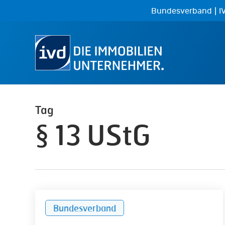
Skip
|
Bundesverband
I
to
main
content
Tag
§ 13 UStG
Wann
Bundesverband
Makler
Umsatzsteuer