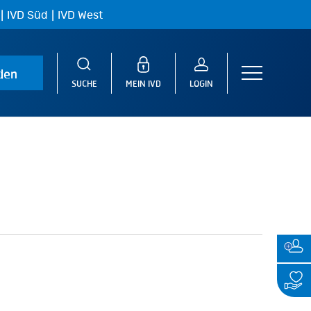
|
|
IVD Süd
IVD West
den
Menu
SUCHE
MEIN IVD
LOGIN