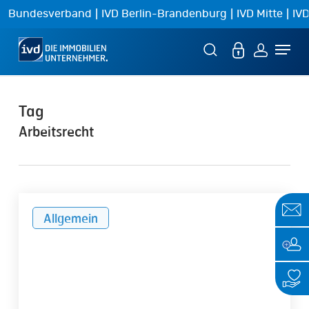
Skip
|
|
|
Bundesverband
IVD Berlin-Brandenburg
IVD Mitte
IVD
to
Menu
main
content
Tag
Arbeitsrecht
Erhöhung
Allgemein
des
Mindestlohns
und
der
Minijob-