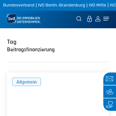
Skip
|
|
|
Bundesverband
IVD Berlin-Brandenburg
IVD Mitte
IVD
to
Menu
main
content
Tag
Beitragsfinanzierung
IVD
Allgemein
warnt
vor
Systembruch
bei
Sozialversicherungen